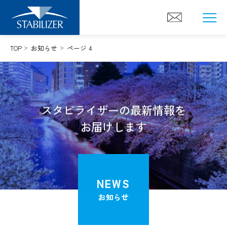
Skip
to
content
TOP
お知らせ
ページ 4
スタビライザーの最新情報を
お届けします
NEWS
お知らせ