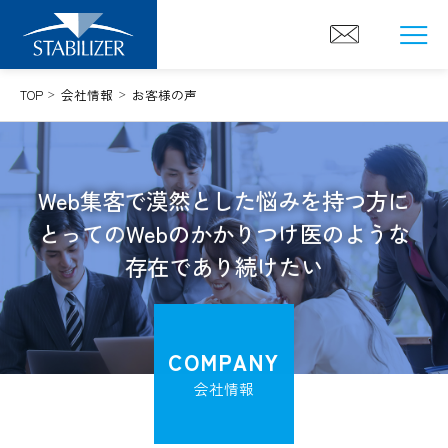
Skip
to
content
TOP
会社情報
お客様の声
Web集客で漠然とした悩みを持つ方に
とっての
Webのかかりつけ医のような
存在であり続けたい
COMPANY
会社情報