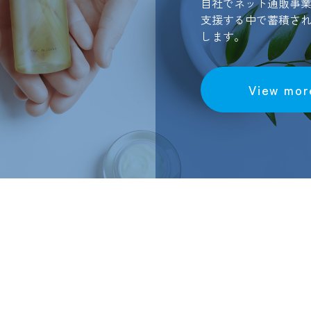
自社でネット通販事
支援する中で蓄積さ
します。
View mor