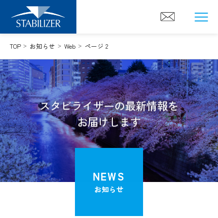
Skip
to
content
TOP
お知らせ
Web
ページ 2
スタビライザーの最新情報を
お届けします
NEWS
お知らせ