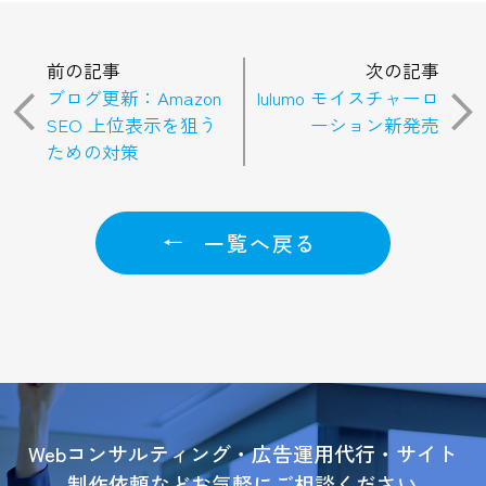
投
前の記事
次の記事
稿
ブログ更新：Amazon
lulumo モイスチャーロ
ナ
SEO 上位表示を狙う
ーション新発売
ビ
ための対策
ゲ
ー
シ
一覧へ戻る
ョ
ン
Webコンサルティング・広告運用代行・サイト
制作依頼などお気軽にご相談ください