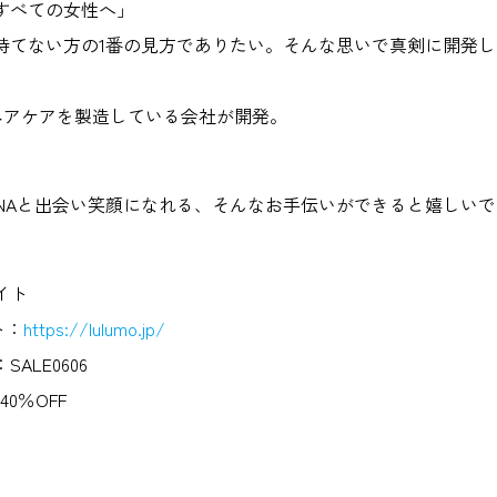
すべての女性へ」
持てない方の1番の見方でありたい。そんな思いで真剣に開発
は、ヘアケアを製造している会社が開発。
EMELINAと出会い笑顔になれる、そんなお手伝いができると嬉しい
イト
ト：
https://lulumo.jp/
ALE0606
40％OFF