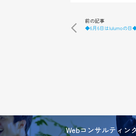
投
前の記事
稿
◆6月6日はlulumo
ナ
ビ
ゲ
ー
シ
ョ
ン
Webコンサルティ